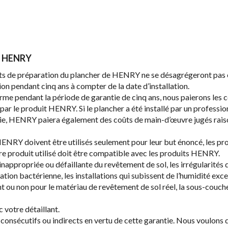
de HENRY
its de préparation du plancher de HENRY ne se désagrégeront pas e
on pendant cinq ans à compter de la date d’installation.
nforme pendant la période de garantie de cinq ans, nous paierons les
 par le produit HENRY. Si le plancher a été installé par un profess
trie, HENRY paiera également des coûts de main-d’œuvre jugés raiso
s HENRY doivent être utilisés seulement pour leur but énoncé, les 
re produit utilisé doit être compatible avec les produits HENRY.
 inappropriée ou défaillante du revêtement de sol, les irrégularités
ration bactérienne, les installations qui subissent de l’humidité exce
nt ou non pour le matériau de revêtement de sol réel, la sous-couc
votre détaillant.
nsécutifs ou indirects en vertu de cette garantie. Nous voulons d