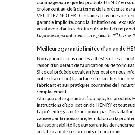
dommage autre que les produits HENRY en soi. Il n
prolongent au-delà du terme de la présente garan
VEUILLEZ NOTER : Certaines provinces ne permett
garantie implicite, donc la limitation ou l’exclu
aussi avoir d’autres droits qui varient d’une provi
er
La présente garantie entre en vigueur le 1
février 
Meilleure garantie limitée d’un an de H
Nous garantissons que les adhésifs et les produ
raison d’un défaut de fabrication ou de formulati
Si ce qui précède devait arriver et si on nous i
notre discrétion) la surface du plancher touchée
fabricant et aux pratiques courantes de l’indus
remplacement.
Afin que cette garantie s’applique, les produit
instructions d’application de HENRY et tout aut
La présente garantie ne couvre pas l’installation
causée par la moisissure, le mildiou ou la prolifé
La responsabilité liée aux garanties de rendeme
au fabricant de ces produits et non à nous.