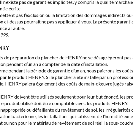
’existe pas de garanties implicites, y compris la qualité marchande
tie écrite.
ent pas l’exclusion ou la limitation des dommages indirects ou con
sion ci-dessus pourrait ne pas s’appliquer à vous. La présente garant
nce à l’autre.
1999.
ENRY
its de préparation du plancher de HENRY ne se désagrégeront pas e
on pendant d’un an à compter de la date d’installation.
nforme pendant la période de garantie d’un an, nous paierons les coû
 par le produit HENRY. Si le plancher a été installé par un profess
trie, HENRY paiera également des coûts de main-d’œuvre jugés raiso
s HENRY doivent être utilisés seulement pour leur but énoncé, les 
re produit utilisé doit être compatible avec les produits HENRY.
 inappropriée ou défaillante du revêtement de sol, les irrégularités
ration bactérienne, les installations qui subissent de l’humidité exce
nt ou non pour le matériau de revêtement de sol réel, la sous-couc