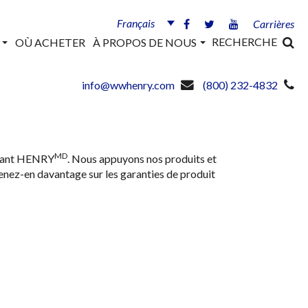
Français
Carrières
RECHERCHE
S
OÙ ACHETER
À PROPOS DE NOUS
info@wwhenry.com
(800) 232-4832
MD
issant HENRY
. Nous appuyons nos produits et
enez-en davantage sur les garanties de produit