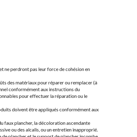
t ne perdront pas leur force de cohésion en
coûts des matériaux pour réparer ou remplacer (à
ionnel conformément aux instructions du
nnables pour effectuer la réparation ou le
produits doivent être appliqués conformément aux
 du faux plancher, la décoloration ascendante
ssive ou des alcalis, ou un entretien inapproprié.
he de plancher et le support de plancher incombe