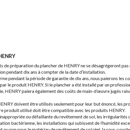
e HENRY
its de préparation du plancher de HENRY ne se désagrégeront pas e
on pendant dix ans à compter de la date d’installation.
nforme pendant la période de garantie de dix ans, nous paierons les 
 par le produit HENRY. Si le plancher a été installé par un profess
trie, HENRY paiera également des coûts de main-d’œuvre jugés raiso
s HENRY doivent être utilisés seulement pour leur but énoncé, les 
re produit utilisé doit être compatible avec les produits HENRY.
 inappropriée ou défaillante du revêtement de sol, les irrégularités
ration bactérienne, les installations qui subissent de l’humidité exce
nt ou non pour le matériau de revêtement de sol réel, la sous-couc