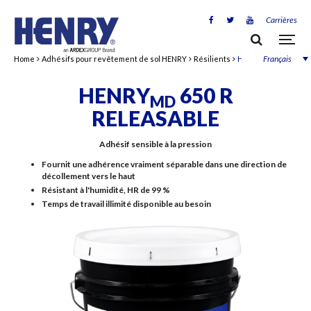
Carrières
Français
Home
Adhésifs pour revêtement de sol HENRY
Résilients
HENRYMD 650 R Rel
HENRY
650 R
MD
RELEASABLE
Adhésif sensible à la pression
Fournit une adhérence vraiment séparable dans une direction de
décollement vers le haut
Résistant à l'humidité, HR de 99 %
Temps de travail illimité disponible au besoin