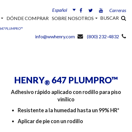
Español
Carreras
BUSCAR
S
DÓNDE COMPRAR
SOBRE NOSOTROS
647 PLUMPRO™
info@wwhenry.com
(800) 232-4832
HENRY
647 PLUMPRO™
®
Adhesivo rápido aplicado con rodillo para piso
vinílico
Resistente a la humedad hasta un 99% HR*
Aplicar de pie con un rodillo