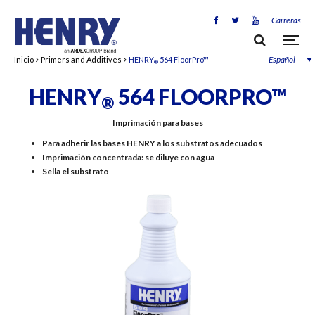
Carreras
Español
Inicio
Primers and Additives
HENRY
564 FloorPro™
®
HENRY
564 FLOORPRO™
®
Imprimación para bases
Para adherir las bases HENRY a los substratos adecuados
Imprimación concentrada: se diluye con agua
Sella el substrato