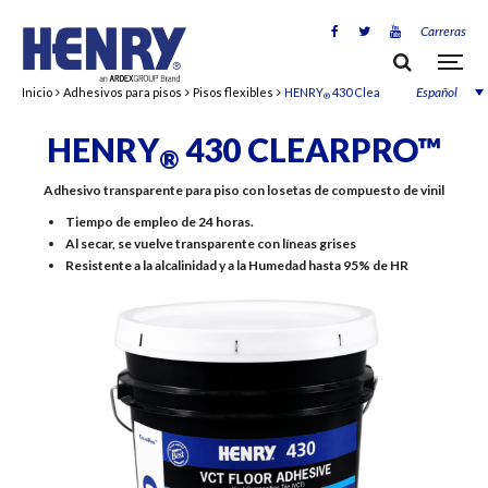
Carreras
Español
Inicio
Adhesivos para pisos
Pisos flexibles
HENRY
430 ClearPro™
®
HENRY
430 CLEARPRO™
®
Adhesivo transparente para piso con losetas de compuesto de vinil
Tiempo de empleo de 24 horas.
Al secar, se vuelve transparente con líneas grises
Resistente a la alcalinidad y a la Humedad hasta 95% de HR