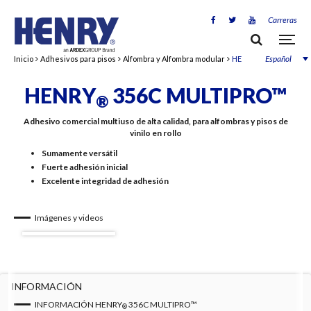
Carreras
Español
Inicio
Adhesivos para pisos
Alfombra y Alfombra modular
HENRY
356C MultiPr
®
HENRY
356C MULTIPRO™
®
Adhesivo comercial multiuso de alta calidad, para alfombras y pisos de
vinilo en rollo
Sumamente versátil
Fuerte adhesión inicial
Excelente integridad de adhesión
Imágenes y videos
INFORMACIÓN
INFORMACIÓN HENRY
356C MULTIPRO™
®